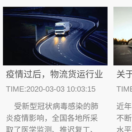
了。但就在新冠肺炎疫情之
及领
中，壹米滴答却成功融资了
仓储
近10亿元且已经到账。 回
等，
头来看，为什么在这个特殊
府的
时期壹米滴答能够拿下这么
断完善
高额的融资，壹米...
p; 
疫情过后，物流货运行业
关
的未来如何？
该
TIME:2020-03-03 10:03:15
TIME
受新型冠状病毒感染的肺
近年
炎疫情影响，全国各地所采
不断
取了医学监测、推迟复工、
水平