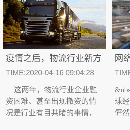
克强
告政
关热
“交通
疫情之后，物流行业新方
网络
向？
力
TIME:2020-04-16 09:04:28
TIME
道
这两年，物流行业企业融
&nb
资困难、甚至出现撤资的情
球经
况是行业有目共睹的事情，
俨然
小企业融资的难度就更别说
业。