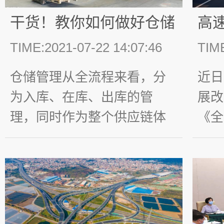
个，在如此严峻的条件下，
大小
干货！教你如何做好仓储
高
仓库又是物资集中储存的场
局地
定位与运营规划
化
TIME:2021-07-22 14:07:46
TIME
所，极易发生火灾...
仓储管理从全流程来看，分
近日
为入库、在库、出库的管
展改
理，同时作为整个供应链体
《全
系重要一环，如何做好仓储
收费
的定位及运营规划变得尤为
案》
关键！其实可以从以下三个
速公
方面进行考虑，具体如下：
速公
明确仓储定位 1、确立仓储的
速公