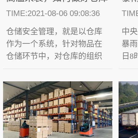
安全管理
防
TIME:2021-08-06 09:08:36
TIME
仓储安全管理，就是以仓库
中央
作为一个系统，针对物品在
暴雨
仓储环节中，对仓库的组织
日8
管理、储存管理、装卸管
部、
理、电器管理、火源管理和
东西
消防设施、仓库安全管理等
其中
进行的综合性管理措施。 近
苏、
日成都温度维持在38℃左
部分
右，高温预警更是一个接一
分地