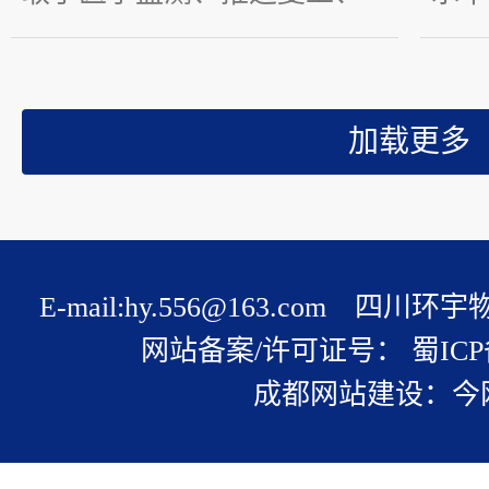
倡导减少集聚、加大交通管
车在
制力度等措施，对物流货运
度逐
业产生了很大影响，但随着
鸟、
疫情的好转，各行各业都逐
名物
步进入复工阶段。生产力也
电动
在进入一个循序渐进恢复的
司实
过程。 ...
较大
E-mail:hy.556@163.com
源车
网站备案/许可证号： 蜀ICP备1
较低。
成都网站建设：今