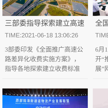
使命及愿景，使命即要努力
业降
实现的企业部门目标，愿景
不能
三部委指导探索建立高速
全
即要达到的行业地位。 ...
体怎
公路收费标准动态调整机
联
TIME:2021-06-18 13:06:26
TIME
关心
制
政
3部委印发《全面推广高速公
6月
路差异化收费实施方案》，
开“
指导各地探索建立收费标准
展”
动态调整机制
共中
协主
话。